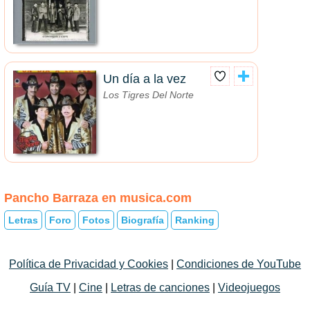
Un día a la vez
Los Tigres Del Norte
Pancho Barraza en musica.com
Letras
Foro
Fotos
Biografía
Ranking
Política de Privacidad y Cookies
|
Condiciones de YouTube
Guía TV
|
Cine
|
Letras de canciones
|
Videojuegos