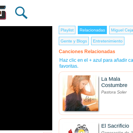
Playlist
Relacionadas
Miguel Cej
Gente y Blogs
Entretenimiento
Canciones Relacionadas
Haz clic en el + azul para añadir ca
favoritas.
La Mala
Costumbre
Pastora Soler
El Sacrificio
Generación de J