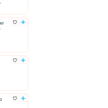
y
er
o
í
o