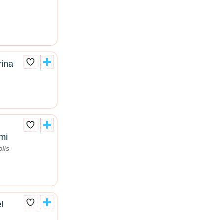
rina
mi
lís
l