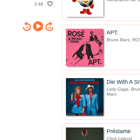
3:48
APT.
Bruno Mars, RO
Die With A S
Lady Gaga, Bru
Mars
Préstame
Chris Lebron