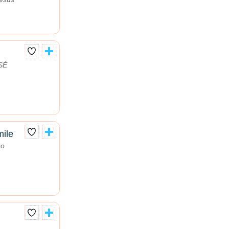
SÉ
mile
no