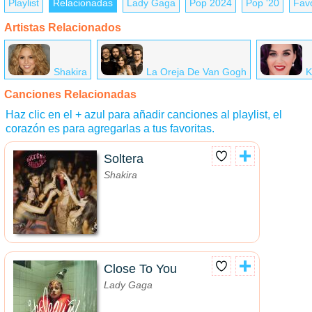
Playlist
Relacionadas
Lady Gaga
Pop 2024
Pop '20
Favo
Artistas Relacionados
Shakira
La Oreja De Van Gogh
K
Canciones Relacionadas
Haz clic en el + azul para añadir canciones al playlist, el
corazón es para agregarlas a tus favoritas.
Soltera
Shakira
Close To You
Lady Gaga