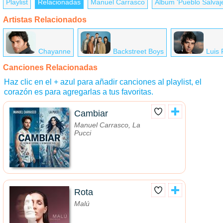
Playlist
Relacionadas
Manuel Carrasco
Álbum 'Pueblo Salvaje
Artistas Relacionados
Chayanne
Backstreet Boys
Luis 
Canciones Relacionadas
Haz clic en el + azul para añadir canciones al playlist, el
corazón es para agregarlas a tus favoritas.
Cambiar
Manuel Carrasco, La
Pucci
Rota
Malú