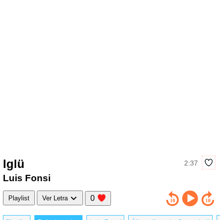
Iglü
2:37
Luis Fonsi
0
Playlist
Ver Letra