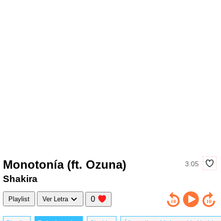
Monotonía (ft. Ozuna)
3:05
Shakira
0
Playlist
Ver Letra