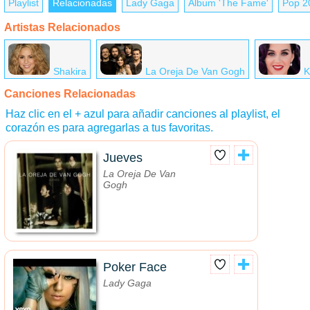
Playlist
Relacionadas
Lady Gaga
Álbum 'The Fame'
Pop 2
Artistas Relacionados
Shakira
La Oreja De Van Gogh
K
Canciones Relacionadas
Haz clic en el + azul para añadir canciones al playlist, el
corazón es para agregarlas a tus favoritas.
Jueves
La Oreja De Van
Gogh
Poker Face
Lady Gaga