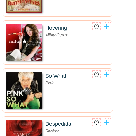
Hovering
Miley Cyrus
So What
Pink
Despedida
Shakira