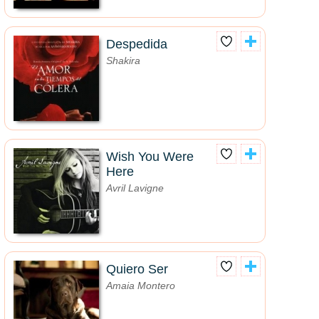
Despedida
Shakira
Wish You Were
Here
Avril Lavigne
Quiero Ser
Amaia Montero