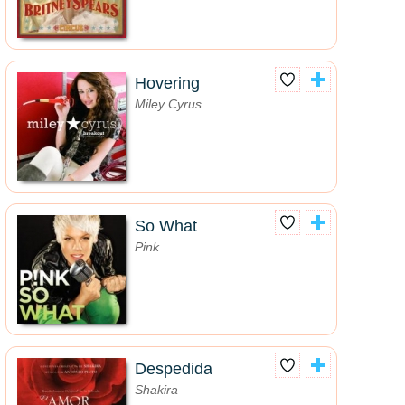
Hovering
Miley Cyrus
So What
Pink
Despedida
Shakira