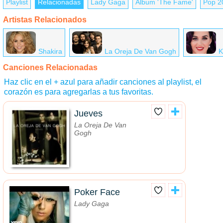
Playlist
Relacionadas
Lady Gaga
Álbum 'The Fame'
Pop 2
Artistas Relacionados
Shakira
La Oreja De Van Gogh
K
Canciones Relacionadas
Haz clic en el + azul para añadir canciones al playlist, el
corazón es para agregarlas a tus favoritas.
Jueves
La Oreja De Van
Gogh
Poker Face
Lady Gaga