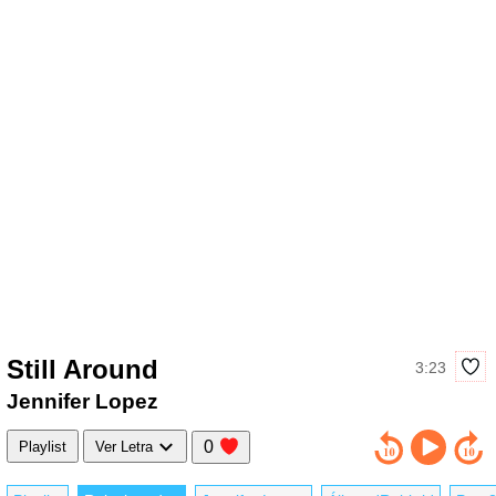
Still Around
3:23
Jennifer Lopez
0
Playlist
Ver Letra