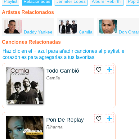
Playlist
Relacionadas
Jennifer Lopez
Álbum 'Rebirth'
Pop 
Artistas Relacionados
Daddy Yankee
Camila
Don Oma
Canciones Relacionadas
Haz clic en el + azul para añadir canciones al playlist, el
corazón es para agregarlas a tus favoritas.
Todo Cambió
Camila
Pon De Replay
Rihanna