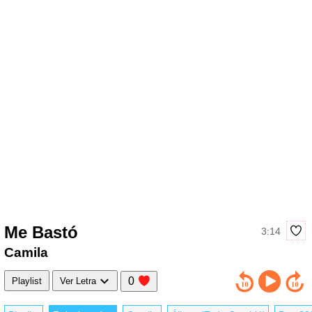
Me Bastó
3:14
Camila
0
Playlist
Ver Letra