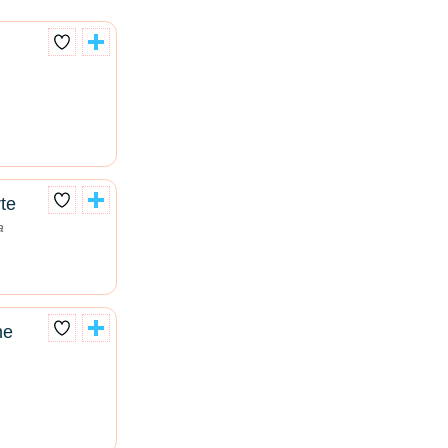
te
a
he