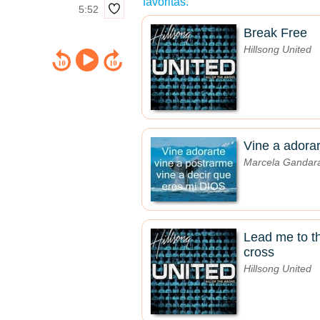
favoritas.
5:52
Break Free
Hillsong United
Vine a adorar
Marcela Gandar
Lead me to t
cross
Hillsong United