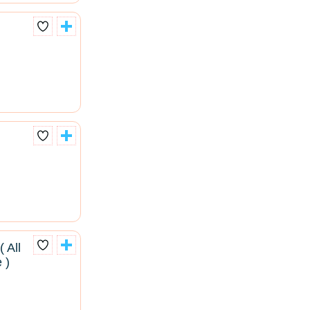
 All
 )