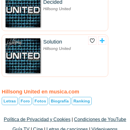
Decided
Hillsong United
Solution
Hillsong United
Hillsong United en musica.com
Letras
Foro
Fotos
Biografía
Ranking
Política de Privacidad y Cookies
|
Condiciones de YouTube
Guía TV
|
Cine
|
Letras de canciones
|
Videojuegos