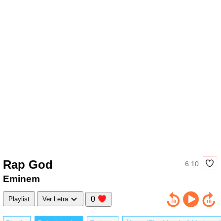
Rap God
6:10
Eminem
0
Playlist
Ver Letra