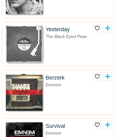
Yesterday
The Black Eyed Peas
Berzerk
Eminem
Survival
Eminem