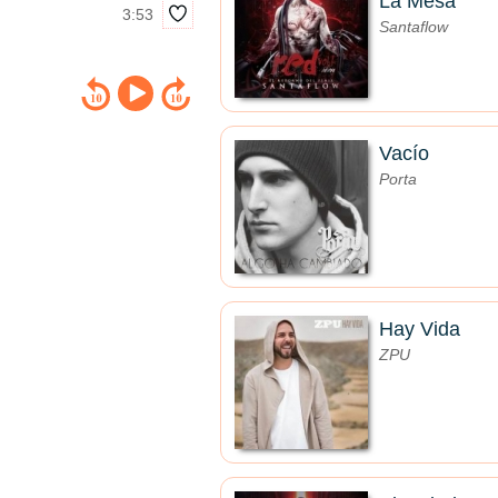
La Mesa
3:53
Santaflow
Vacío
Porta
Hay Vida
ZPU