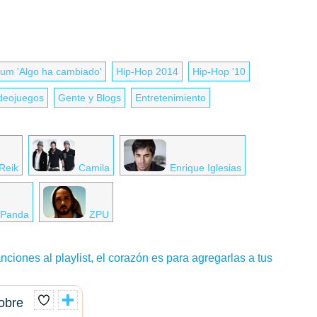
bum 'Algo ha cambiado'
Hip-Hop 2014
Hip-Hop '10
deojuegos
Gente y Blogs
Entretenimiento
Reik
Camila
Enrique Iglesias
Panda
ZPU
nciones al playlist, el corazón es para agregarlas a tus
obre