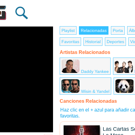
Playlist
Relacionadas
Porta
Ál
Favoritas
Historial
Deportes
Vi
Artistas Relacionados
Daddy Yankee
Wisin & Yandel
Canciones Relacionadas
Haz clic en el + azul para añadir ca
favoritas.
Las Cartas S