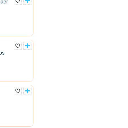
caer
os