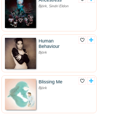
Ancestress
Björk, Sindri Eldon
Human
Behaviour
Björk
Blissing Me
Björk