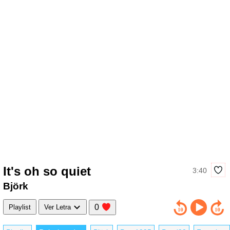
It's oh so quiet
3:40
Björk
0
Playlist
Ver Letra