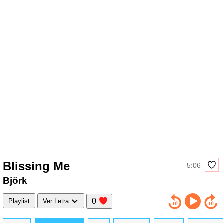
Blissing Me
5:06
Björk
0
Playlist
Ver Letra