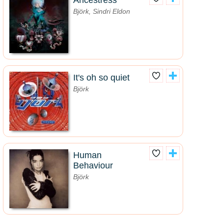
Ancestress
Björk, Sindri Eldon
It's oh so quiet
Björk
Human
Behaviour
Björk