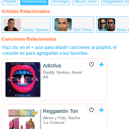
Playlist
Relacionadas
Arcángel
Álbum 'Ares'
Reggaeton 20
Artistas Relacionados
Daddy Yankee
Don Omar
Wisin 
Canciones Relacionadas
Haz clic en el + azul para añadir canciones al playlist, el
corazón es para agregarlas a tus favoritas.
Adictiva
Daddy Yankee, Anuel
AA
Reggaetón Ton
Alexis y Fido, Nacho
'La Criatura'