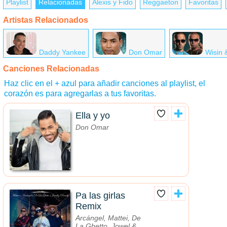
Playlist
Relacionadas
Alexis y Fido
Reggaeton
Favoritas
Artistas Relacionados
Daddy Yankee
Don Omar
Wisin 
Canciones Relacionadas
Haz clic en el + azul para añadir canciones al playlist, el
corazón es para agregarlas a tus favoritas.
Ella y yo
Don Omar
Pa las girlas
Remix
Arcángel, Mattei, De
La Ghetto, Jowel &