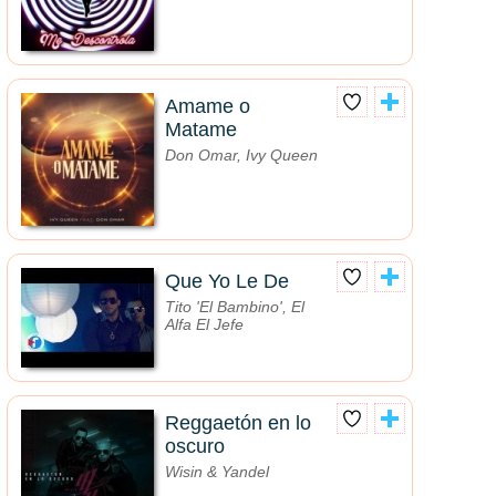
Amame o
Matame
Don Omar, Ivy Queen
Que Yo Le De
Tito 'El Bambino', El
Alfa El Jefe
Reggaetón en lo
oscuro
Wisin & Yandel