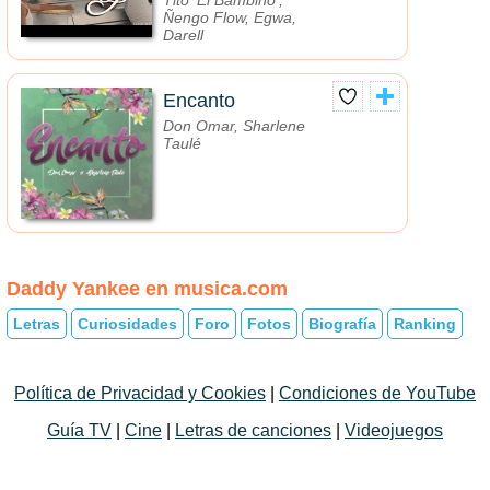
Tito 'El Bambino',
Ñengo Flow, Egwa,
Darell
Encanto
Don Omar, Sharlene
Taulé
Daddy Yankee en musica.com
Letras
Curiosidades
Foro
Fotos
Biografía
Ranking
Política de Privacidad y Cookies
|
Condiciones de YouTube
Guía TV
|
Cine
|
Letras de canciones
|
Videojuegos