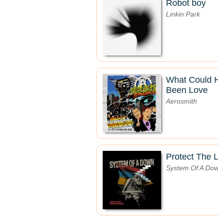
Robot boy
Linkin Park
What Could 
Been Love
Aerosmith
Protect The 
System Of A Do