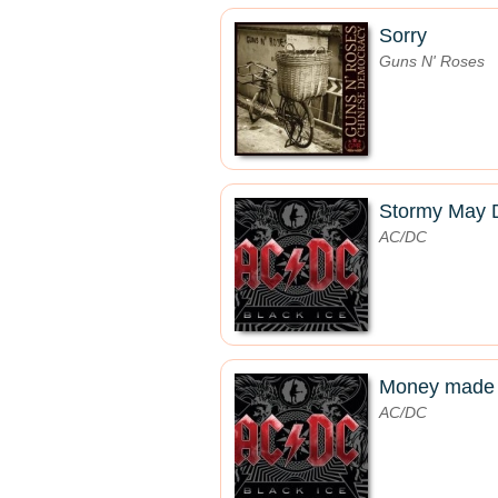
Sorry
Guns N' Roses
Stormy May 
AC/DC
Money made
AC/DC