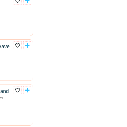
Have
Land
wn