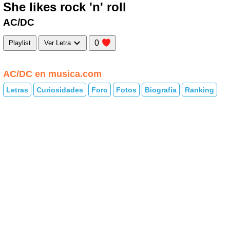
She likes rock 'n' roll
AC/DC
0
Playlist
Ver Letra
AC/DC en musica.com
Letras
Curiosidades
Foro
Fotos
Biografía
Ranking