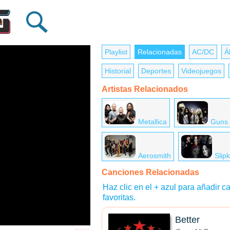
Playlist
Relacionadas
AC/DC
Á
Historial
Deportes
Videojuegos
Artistas Relacionados
Metallica
Guns 
Aerosmith
Slip
Canciones Relacionadas
Haz clic en el + azul para añadir ca
favoritas.
Better