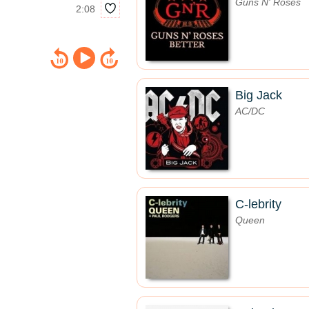
Guns N' Roses
2:08
Big Jack
AC/DC
C-lebrity
Queen