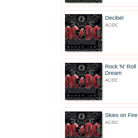
Decibel
AC/DC
Rock 'N' Roll
Dream
AC/DC
Skies on Fire
AC/DC