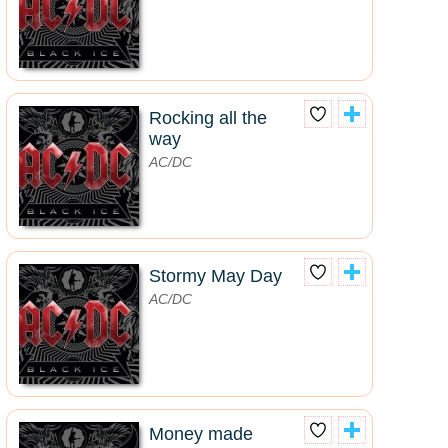
Rocking all the
way
AC/DC
Stormy May Day
AC/DC
Money made