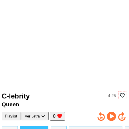
C-lebrity
4:25
Queen
0
Playlist
Ver Letra