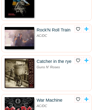
Rock'N Roll Train
AC/DC
Catcher in the rye
Guns N' Roses
War Machine
AC/DC