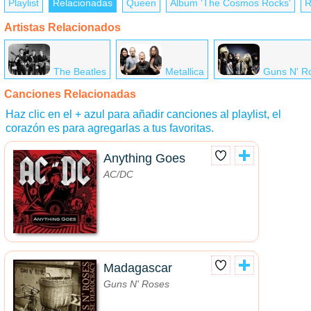
Playlist
Relacionadas
Queen
Álbum 'The Cosmos Rocks'
R
Artistas Relacionados
The Beatles
Metallica
Guns N' R
Canciones Relacionadas
Haz clic en el + azul para añadir canciones al playlist, el
corazón es para agregarlas a tus favoritas.
Anything Goes
AC/DC
Madagascar
Guns N' Roses