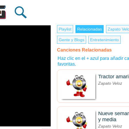
Playlist
Relacionadas
Zapato Vel
Gente y Blogs
Entretenimiento
Canciones Relacionadas
Haz clic en el + azul para añadir ca
favoritas.
Tractor amari
Zapato Veloz
Nueve sema
y media
Zapato Veloz