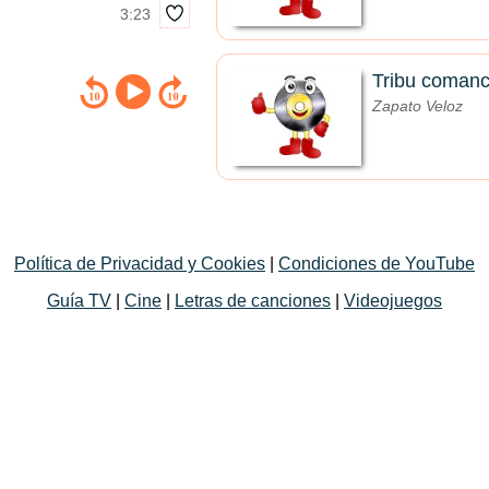
3:23
Tribu coman
Zapato Veloz
Política de Privacidad y Cookies
|
Condiciones de YouTube
Guía TV
|
Cine
|
Letras de canciones
|
Videojuegos