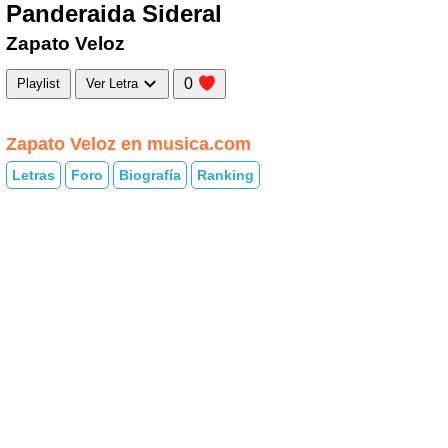
Panderaida Sideral
Zapato Veloz
0
Playlist
Ver Letra
Zapato Veloz en musica.com
Letras
Foro
Biografía
Ranking