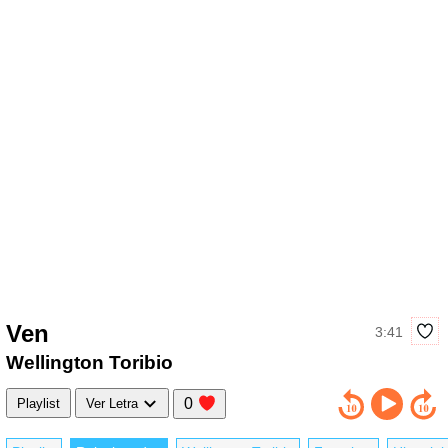
Ven
3:41
Wellington Toribio
0
Playlist
Ver Letra