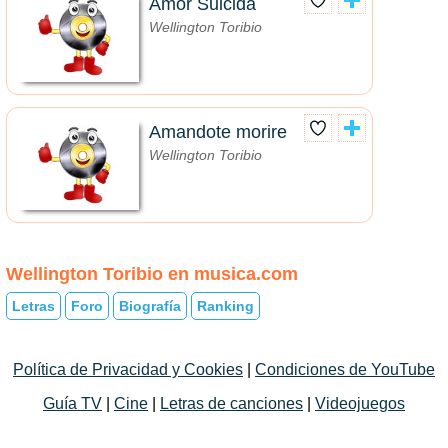
Amor Suicida
Wellington Toribio
Amandote morire
Wellington Toribio
Wellington Toribio en musica.com
Letras
Foro
Biografía
Ranking
Política de Privacidad y Cookies
|
Condiciones de YouTube
Guía TV
|
Cine
|
Letras de canciones
|
Videojuegos