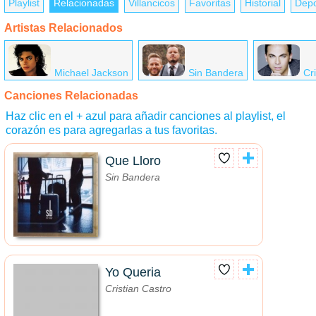
Playlist
Relacionadas
Villancicos
Favoritas
Historial
Depo
Artistas Relacionados
Michael Jackson
Sin Bandera
Cr
Canciones Relacionadas
Haz clic en el + azul para añadir canciones al playlist, el
corazón es para agregarlas a tus favoritas.
Que Lloro
Sin Bandera
Yo Queria
Cristian Castro