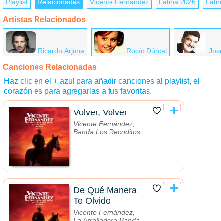
Playlist
Relacionadas
Vicente Fernández
Latina 2026
Latin
Artistas Relacionados
Ricardo Arjona
Rocío Dúrcal
Jos
Canciones Relacionadas
Haz clic en el + azul para añadir canciones al playlist, el
corazón es para agregarlas a tus favoritas.
Volver, Volver
Vicente Fernández,
Banda Los Recoditos
De Qué Manera
Te Olvido
Vicente Fernández,
La Arrolladora Banda