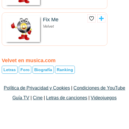
Fix Me
Velvet
Velvet en musica.com
Letras
Foro
Biografía
Ranking
Política de Privacidad y Cookies
|
Condiciones de YouTube
Guía TV
|
Cine
|
Letras de canciones
|
Videojuegos