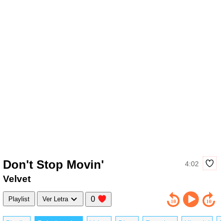
Don't Stop Movin'
4:02
Velvet
0
Playlist
Ver Letra