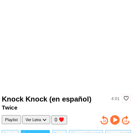
Knock Knock (en español)
4:01
Twice
0
Playlist
Ver Letra