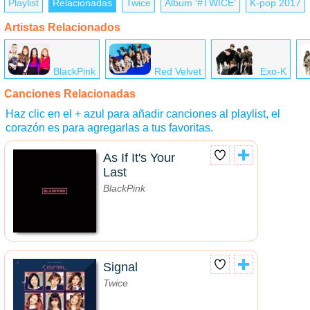
Playlist
Relacionadas
Twice
Álbum '#TWICE'
K-pop 2017
Artistas Relacionados
BlackPink
Red Velvet
Exo-K
Canciones Relacionadas
Haz clic en el + azul para añadir canciones al playlist, el
corazón es para agregarlas a tus favoritas.
As If It's Your
Last
BlackPink
Signal
Twice