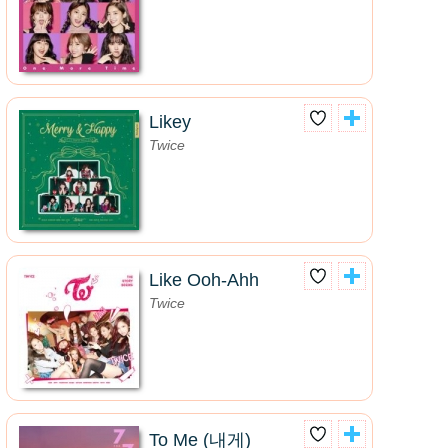
Likey
Twice
Like Ooh-Ahh
Twice
To Me (내게)