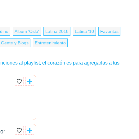
güino
Álbum 'Oslo'
Latina 2018
Latina '10
Favoritas
Gente y Blogs
Entretenimiento
nciones al playlist, el corazón es para agregarlas a tus
or