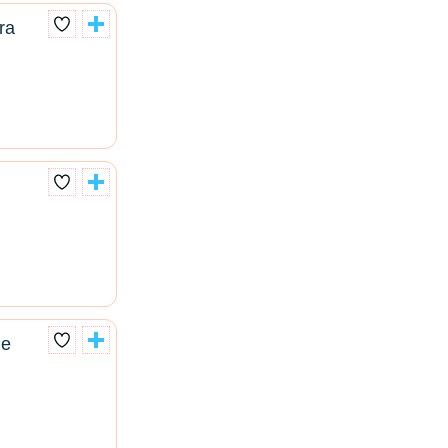
ra
he