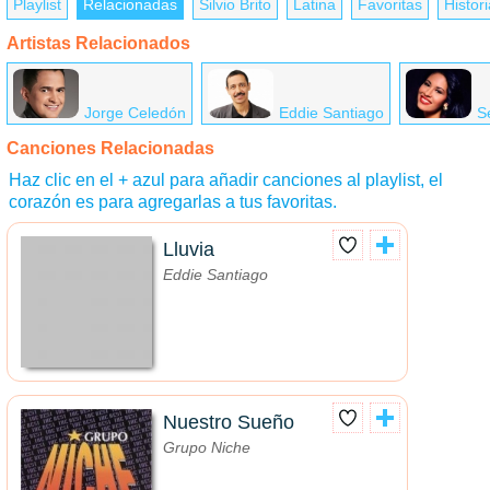
Playlist
Relacionadas
Silvio Brito
Latina
Favoritas
Histori
Artistas Relacionados
Jorge Celedón
Eddie Santiago
S
Canciones Relacionadas
Haz clic en el + azul para añadir canciones al playlist, el
corazón es para agregarlas a tus favoritas.
Lluvia
Eddie Santiago
Nuestro Sueño
Grupo Niche