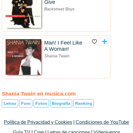
Give
Backstreet Boys
Man! I Feel Like
A Woman!
Shania Twain
Shania Twain en musica.com
Letras
Foro
Fotos
Biografía
Ranking
Política de Privacidad y Cookies
|
Condiciones de YouTube
Guía TV
|
Cine
|
Letras de canciones
|
Videojuegos