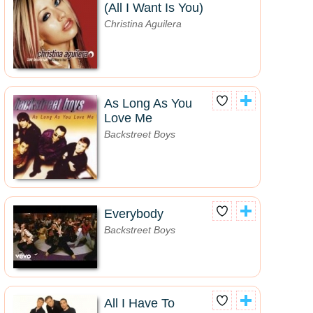
(All I Want Is You)
Christina Aguilera
As Long As You
Love Me
Backstreet Boys
Everybody
Backstreet Boys
All I Have To