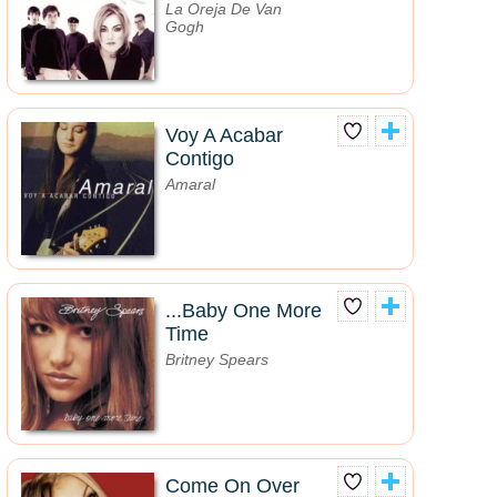
La Oreja De Van
Gogh
Voy A Acabar
Contigo
Amaral
...Baby One More
Time
Britney Spears
Come On Over