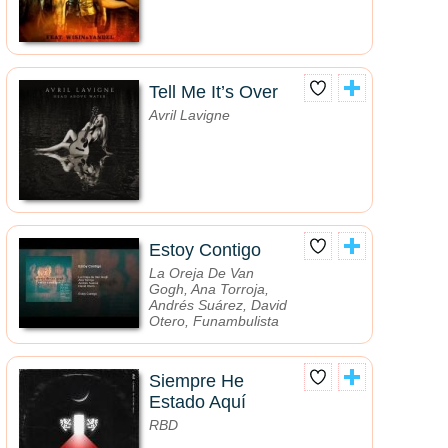
Tell Me It’s Over
Avril Lavigne
Estoy Contigo
La Oreja De Van
Gogh, Ana Torroja,
Andrés Suárez, David
Otero, Funambulista
Siempre He
Estado Aquí
RBD