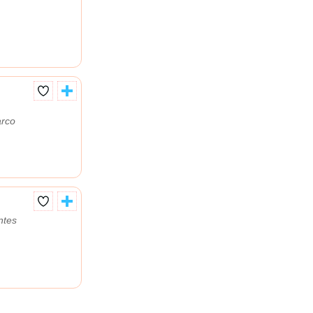
arco
ntes