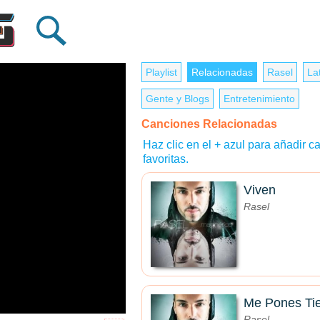
Playlist
Relacionadas
Rasel
La
Gente y Blogs
Entretenimiento
Canciones Relacionadas
Haz clic en el + azul para añadir ca
favoritas.
Viven
Rasel
Me Pones Ti
Rasel