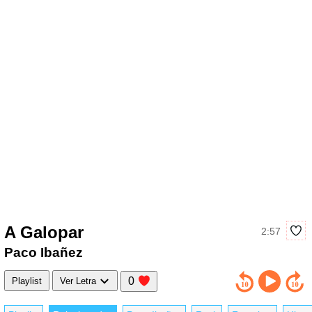
A Galopar
2:57
Paco Ibañez
0
Playlist
Ver Letra