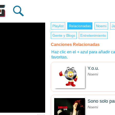
Playlist
Relacionadas
Noemi
J
Gente y Blogs
Entretenimiento
Canciones Relacionadas
Haz clic en el + azul para añadir ca
favoritas.
Y.o.u.
Noemi
Sono solo pa
Noemi