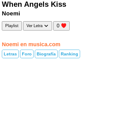
When Angels Kiss
Noemi
0
Playlist
Ver Letra
Noemi en musica.com
Letras
Foro
Biografía
Ranking