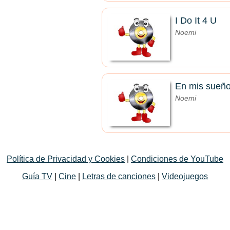
I Do It 4 U
Noemi
En mis sueñ
Noemi
Política de Privacidad y Cookies
|
Condiciones de YouTube
Guía TV
|
Cine
|
Letras de canciones
|
Videojuegos