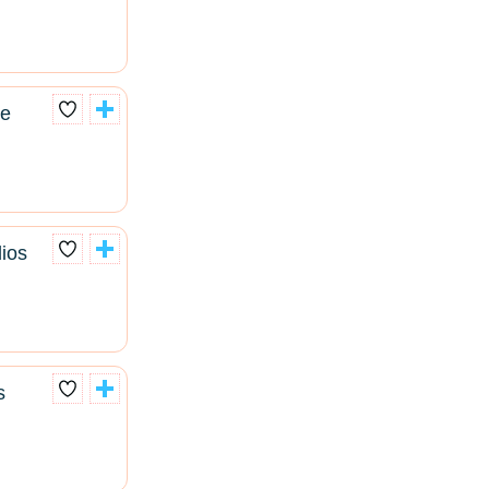
te
dios
s