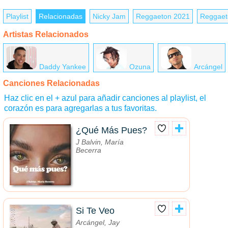
Playlist
Relacionadas
Nicky Jam
Reggaeton 2021
Reggaet
Artistas Relacionados
Daddy Yankee
Ozuna
Arcángel
Canciones Relacionadas
Haz clic en el + azul para añadir canciones al playlist, el
corazón es para agregarlas a tus favoritas.
¿Qué Más Pues?
J Balvin, María
Becerra
Si Te Veo
Arcángel, Jay