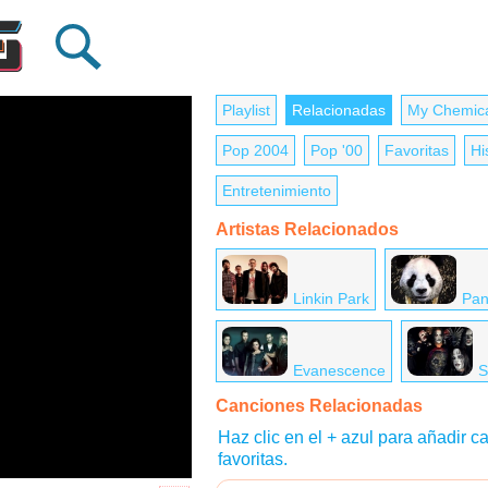
Playlist
Relacionadas
My Chemic
Pop 2004
Pop '00
Favoritas
Hi
Entretenimiento
Artistas Relacionados
Linkin Park
Pa
Evanescence
S
Canciones Relacionadas
Haz clic en el + azul para añadir ca
favoritas.