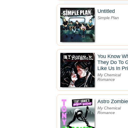
Untitled
Simple Plan
You Know W
They Do To 
Like Us In Pr
My Chemical
Romance
Astro Zombi
My Chemical
Romance