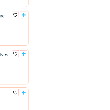
ure
lves