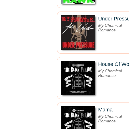
Under Press
My Chemical
Romance
House Of Wo
My Chemical
Romance
Mama
My Chemical
Romance