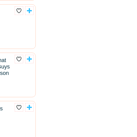
hat
Guys
ison
es