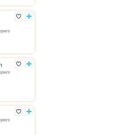
ppers
n
ppers
ppers