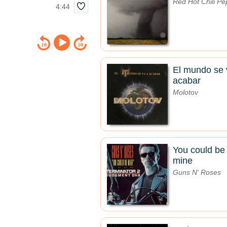
Red Hot Chili Pe
4:44
El mundo se 
acabar
Molotov
You could be
mine
Guns N' Roses