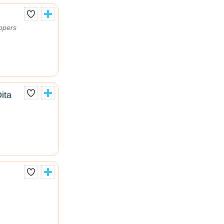
ppers
ita