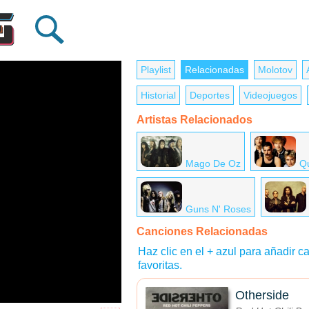
Playlist
Relacionadas
Molotov
Historial
Deportes
Videojuegos
Artistas Relacionados
Mago De Oz
Q
Guns N' Roses
Canciones Relacionadas
Haz clic en el + azul para añadir ca
favoritas.
Otherside