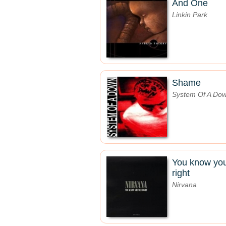
And One
Linkin Park
Shame
System Of A Do
You know you
right
Nirvana