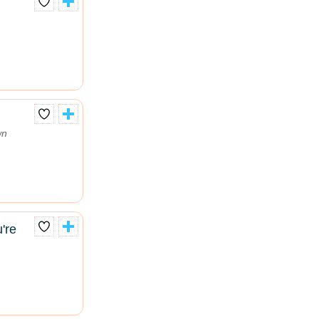
wn
're