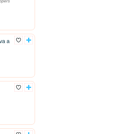
ppers
va a