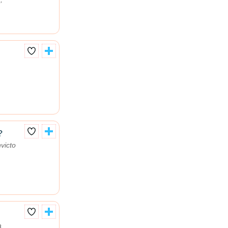
?
victo
a