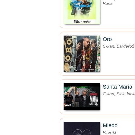
Para
Oro
C-kan, Bardero$
Santa María
C-kan, Sick Jac
Miedo
Piter-G