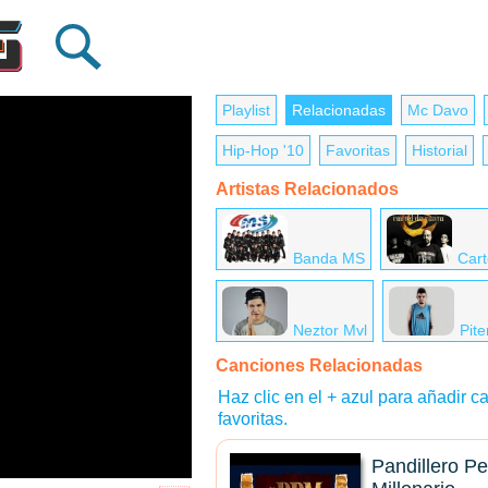
Playlist
Relacionadas
Mc Davo
Hip-Hop '10
Favoritas
Historial
Artistas Relacionados
Banda MS
Cart
Neztor Mvl
Pite
Canciones Relacionadas
Haz clic en el + azul para añadir ca
favoritas.
Pandillero Pe