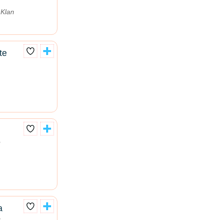
 Klan
te
o
a
,