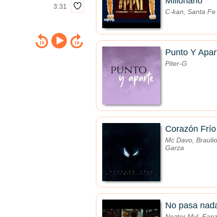
Millonario
3:31
C-kan, Santa Fe
Punto Y Apar
Piter-G
Corazón Frío
Mc Davo, Brauli
Garza
No pasa nad
Neztor Mvl, Eanz