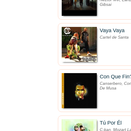
Gibsai
Vaya Vaya
Cartel de Santa
Con Que Fin
Canserbero, Con
De Musa
Tú Por Él
C-kan, Mozart L