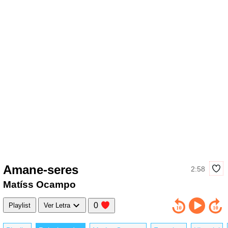
Amane-seres
2:58
Matíss Ocampo
0
Playlist
Ver Letra