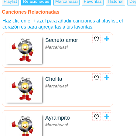
Playlist
Relacionadas
Marcahuasi
Favoritas
Historial
Dep
Canciones Relacionadas
Haz clic en el + azul para añadir canciones al playlist, el
corazón es para agregarlas a tus favoritas.
Secreto amor
Marcahuasi
Cholita
Marcahuasi
Ayrampito
Marcahuasi