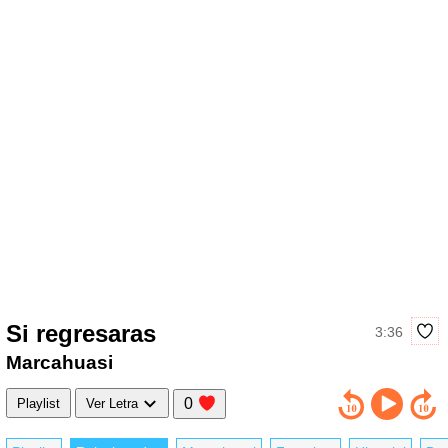
Si regresaras
3:36
Marcahuasi
0
Playlist
Ver Letra