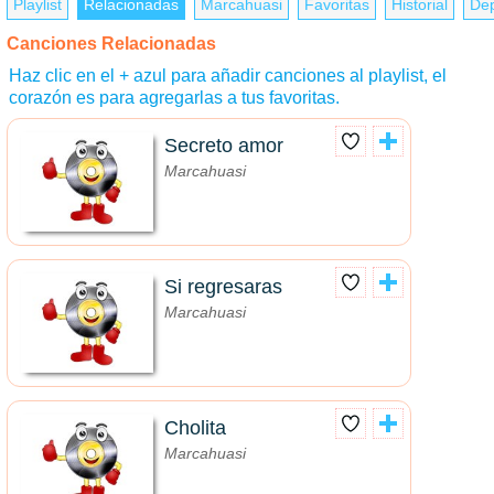
Playlist
Relacionadas
Marcahuasi
Favoritas
Historial
Dep
Canciones Relacionadas
Haz clic en el + azul para añadir canciones al playlist, el
corazón es para agregarlas a tus favoritas.
Secreto amor
Marcahuasi
Si regresaras
Marcahuasi
Cholita
Marcahuasi