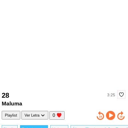
28
3:25
Maluma
0
Playlist
Ver Letra