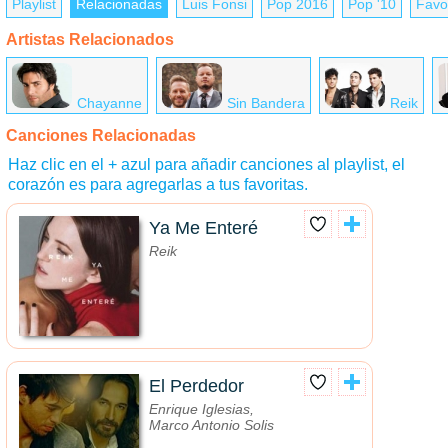
Playlist
Relacionadas
Luis Fonsi
Pop 2016
Pop '10
Favo
Artistas Relacionados
Chayanne
Sin Bandera
Reik
Canciones Relacionadas
Haz clic en el + azul para añadir canciones al playlist, el
corazón es para agregarlas a tus favoritas.
Ya Me Enteré
Reik
El Perdedor
Enrique Iglesias,
Marco Antonio Solis