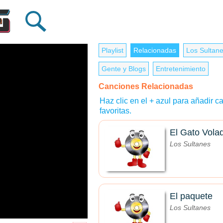
Playlist
Relacionadas
Los Sultan
Gente y Blogs
Entretenimiento
Canciones Relacionadas
Haz clic en el + azul para añadir ca
favoritas.
El Gato Vola
Los Sultanes
El paquete
Los Sultanes