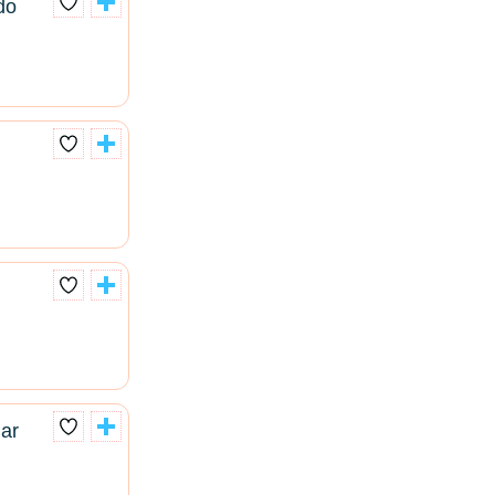
do
lar