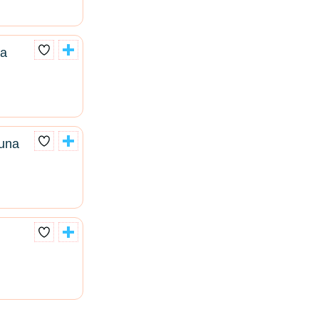
ta
 una