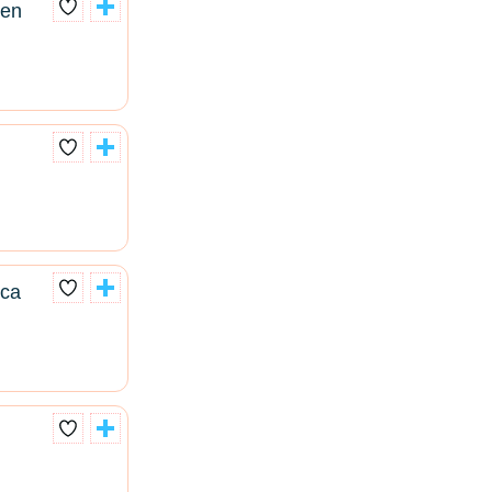
 en
nca