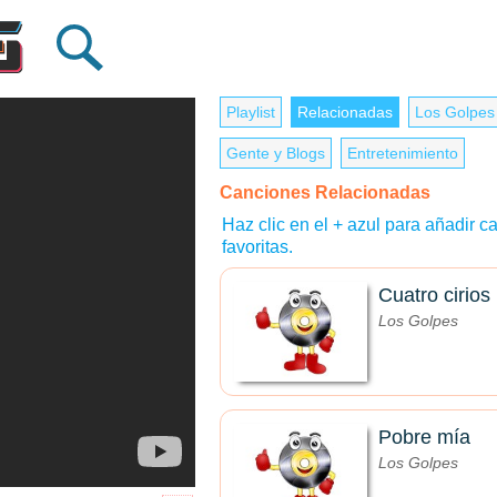
Playlist
Relacionadas
Los Golpes
Gente y Blogs
Entretenimiento
Canciones Relacionadas
Haz clic en el + azul para añadir ca
favoritas.
Cuatro cirios
Los Golpes
Pobre mía
Los Golpes