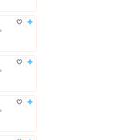
s
s
s