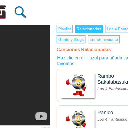
Playlist
Relacionadas
Los 4 Fanta
Gente y Blogs
Entretenimiento
Canciones Relacionadas
Haz clic en el + azul para añadir ca
favoritas.
Rambo
Sakalabasuk
Los 4 Fantastiko
Panico
Los 4 Fantastiko