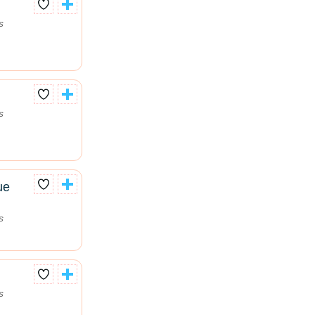
s
s
ue
s
s