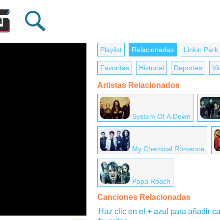
Playlist
Relacionadas
Linkin Park
Favoritas
Historial
Deportes
Vi
Artistas Relacionados
System Of A Down
My Chemical Romance
Papa Roach
Canciones Relacionadas
Haz clic en el + azul para añadir ca