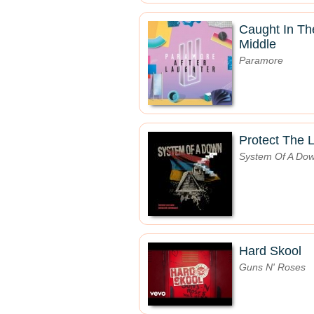
Caught In Th
Middle
Paramore
Protect The 
System Of A Do
Hard Skool
Guns N' Roses