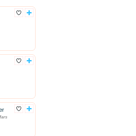
er
Mars