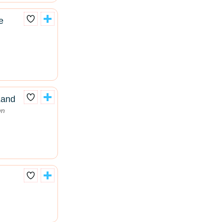
e
Land
wn