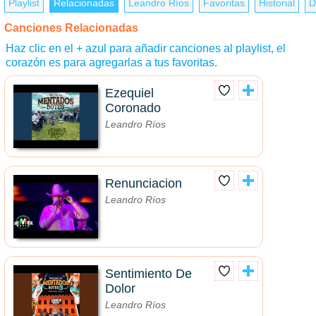
Playlist
Relacionadas
Leandro Ríos
Favoritas
Historial
D
Canciones Relacionadas
Haz clic en el + azul para añadir canciones al playlist, el
corazón es para agregarlas a tus favoritas.
Ezequiel
Coronado
Leandro Ríos
Renunciacion
Leandro Ríos
Sentimiento De
Dolor
Leandro Ríos