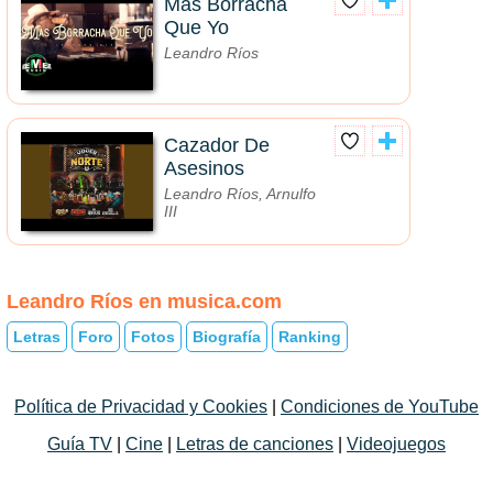
Más Borracha
Que Yo
Leandro Ríos
Cazador De
Asesinos
Leandro Ríos, Arnulfo
III
Leandro Ríos en musica.com
Letras
Foro
Fotos
Biografía
Ranking
Política de Privacidad y Cookies
|
Condiciones de YouTube
Guía TV
|
Cine
|
Letras de canciones
|
Videojuegos